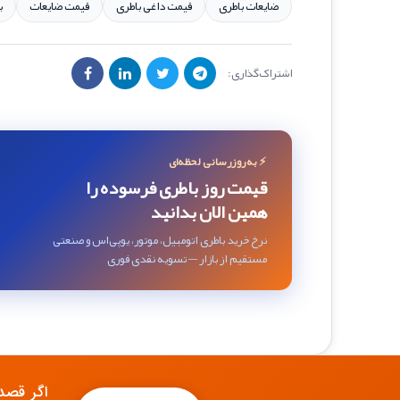
ضایعات باطری
قیمت داغی باطری
قیمت ضایعات
ب
اشتراک‌گذاری:
⚡ به‌روزرسانی لحظه‌ای
قیمت روز باطری فرسوده را
همین الان بدانید
نرخ خرید باطری اتومبیل، موتور، یو‌پی‌اس و صنعتی
مستقیم از بازار — تسویه نقدی فوری
اگر قصد