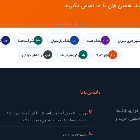
رید، همین الان با ما تماس بگیرید.
برخی از مشتریان ما
شهرداری تهران
بانک ملت
بانک پارسیان
شرکت صبا
ش
ملت
پار
صبا
اور
وزارت راه
پتروشیمی‌ها
نهادهای دولتی
راه
پتر
دول
تماس با ما
خودرو، بانک‌ها،
تهران - خیابان فداییان اسلام - بلوار شهید پیراینده
ته حتی در روزهای تعطیل. خرید و
(ابریشم سابق) - بیست متری یاس - پلاک ۲
۰۹۱۲-۸۰۹۹۸۵۶